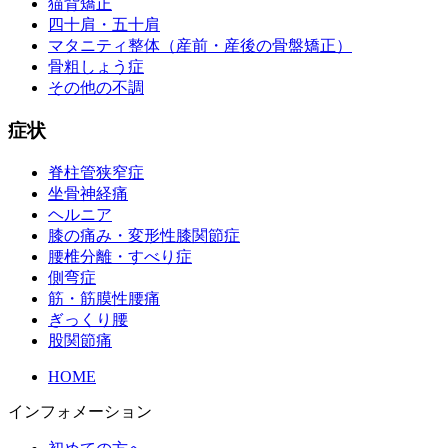
猫背矯正
四十肩・五十肩
マタニティ整体（産前・産後の骨盤矯正）
骨粗しょう症
その他の不調
症状
脊柱管狭窄症
坐骨神経痛
ヘルニア
膝の痛み・変形性膝関節症
腰椎分離・すべり症
側弯症
筋・筋膜性腰痛
ぎっくり腰
股関節痛
HOME
インフォメーション