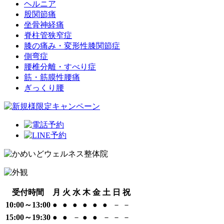
ヘルニア
股関節痛
坐骨神経痛
脊柱管狭窄症
膝の痛み・変形性膝関節症
側弯症
腰椎分離・すべり症
筋・筋膜性腰痛
ぎっくり腰
受付時間
月
火
水
木
金
土
日
祝
10:00～13:00
●
●
●
●
●
●
－
－
15:00～19:30
●
●
－
●
●
－
－
－