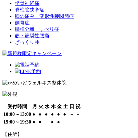
坐骨神経痛
脊柱管狭窄症
膝の痛み・変形性膝関節症
側弯症
腰椎分離・すべり症
筋・筋膜性腰痛
ぎっくり腰
受付時間
月
火
水
木
金
土
日
祝
10:00～13:00
●
●
●
●
●
●
－
－
15:00～19:30
●
●
－
●
●
－
－
－
【住所】